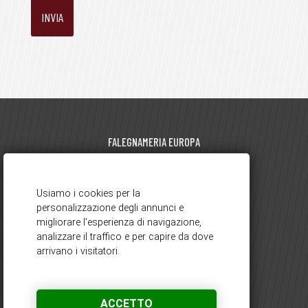
FALEGNAMERIA EUROPA
di Pegorin Luciano | P.I. 01881570129
viale Europa, 61 - 21050 Gorla Maggiore (VA)
0331.617695
351.6248425
-
info@falegnameriaeuropa.it
ORARI DI APERTURA
ACCETTO