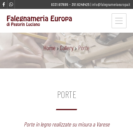
0331.617695
-
351.6248425
|
info@falegnameriaeuropa.it
Home
Gallery
Porte
PORTE
Porte in legno realizzate su misura a Varese