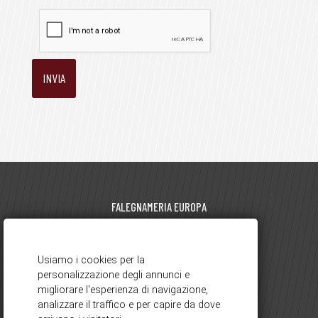
FALEGNAMERIA EUROPA
di Pegorin Luciano | P.I. 01881570129
viale Europa, 61 - 21050 Gorla Maggiore (VA)
0331.617695
351.6248425
-
info@falegnameriaeuropa.it