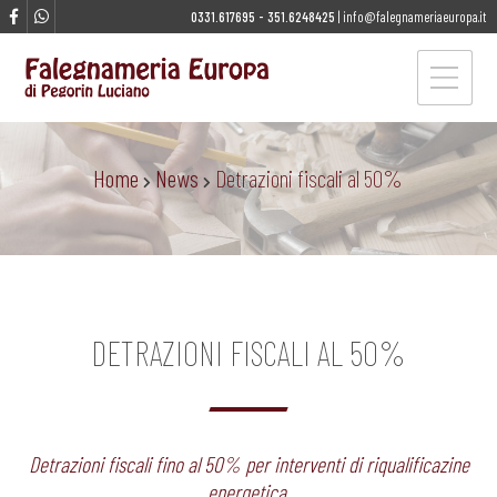
0331.617695
-
351.6248425
|
info@falegnameriaeuropa.it
Home
News
Detrazioni fiscali al 50%
DETRAZIONI FISCALI AL 50%
Detrazioni fiscali fino al 50% per interventi di riqualificazine
energetica.