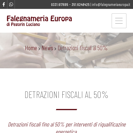
0331.617695
-
351.6248425
|
info@falegnameriaeuropa.it
Home
News
Detrazioni fiscali al 50%
DETRAZIONI FISCALI AL 50%
Detrazioni fiscali fino al 50% per interventi di riqualificazine
energetica.