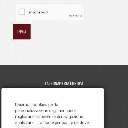
FALEGNAMERIA EUROPA
di Pegorin Luciano | P.I. 01881570129
viale Europa, 61 - 21050 Gorla Maggiore (VA)
0331.617695
351.6248425
-
info@falegnameriaeuropa.it